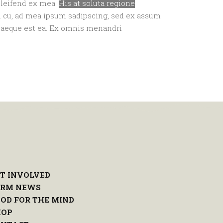
 eleifend ex mea.
His at soluta regione
m cu, ad mea ipsum sadipscing, sed ex assum
quaeque est ea. Ex omnis menandri
T INVOLVED
ARM NEWS
OD FOR THE MIND
HOP