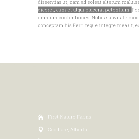
dissentias ut, nam ad soleat alterum maluiss
diceret, cum et atqui placerat petentium.
Per
omnium contentiones. Nobis suavitate modera
conceptam his.Ferri reque integre mea ut, e
First Nature Farms
Goodfare, Alberta