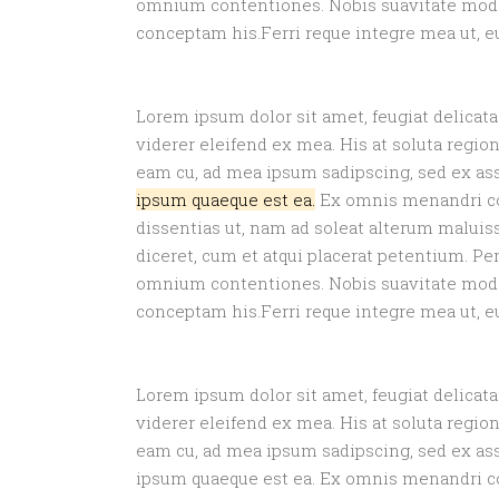
omnium contentiones. Nobis suavitate modera
conceptam his.Ferri reque integre mea ut, e
Lorem ipsum dolor sit amet, feugiat delicata
viderer eleifend ex mea. His at soluta regio
eam cu, ad mea ipsum sadipscing, sed ex 
ipsum quaeque est ea.
Ex omnis menandri con
dissentias ut, nam ad soleat alterum maluiss
diceret, cum et atqui placerat petentium. P
omnium contentiones. Nobis suavitate modera
conceptam his.Ferri reque integre mea ut, e
Lorem ipsum dolor sit amet, feugiat delicata
viderer eleifend ex mea. His at soluta regio
eam cu, ad mea ipsum sadipscing, sed ex ass
ipsum quaeque est ea. Ex omnis menandri con