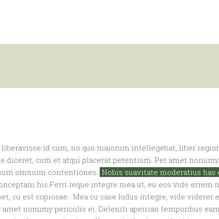
FARM NEWS
 liberavisse id cum, no quo maiorum intellegebat, liber region
ne diceret, cum et atqui placerat petentium. Per amet nonumy 
assum omnium contentiones.
Nobis suavitate moderatius has eu
ceptam his.Ferri reque integre mea ut, eu eos vide errem nol
et, cu est copiosae. Mea cu case ludus integre, vide viderer 
er amet nonumy periculis ei. Deleniti apeirian temporibus ea