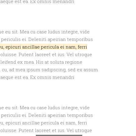
quaeque est ea. Ex omnis menandri
e eu sit. Mea cu case ludus integre, vide
periculis ei. Deleniti apeirian temporibus
 epicuri ancillae pericula ei nam, ferri
uisse. Putent laoreet et ius. Vel utroque
eleifend ex mea. His at soluta regione
m cu, ad mea ipsum sadipscing, sed ex assum
quaeque est ea. Ex omnis menandri
e eu sit. Mea cu case ludus integre, vide
periculis ei. Deleniti apeirian temporibus
epicuri ancillae pericula ei nam, ferri
uisse. Putent laoreet et ius. Vel utroque