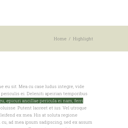
GET INVOLVED
CONTACT US
Home
/
Highlight
e eu sit. Mea cu case ludus integre, vide
periculis ei. Deleniti apeirian temporibus
, epicuri ancillae pericula ei nam, ferri
uisse. Putent laoreet et ius. Vel utroque
eleifend ex mea. His at soluta regione
m cu, ad mea ipsum sadipscing, sed ex assum