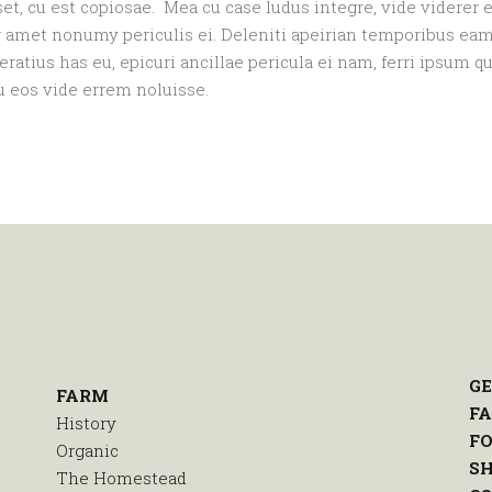
et, cu est copiosae. Mea cu case ludus integre, vide viderer
 amet nonumy periculis ei. Deleniti apeirian temporibus ea
tius has eu, epicuri ancillae pericula ei nam, ferri ipsum 
u eos vide errem noluisse.
GE
FARM
F
History
FO
Organic
S
The Homestead