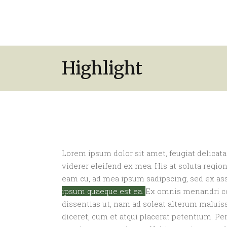
HOME
FARM
PIGS
Highlight
Lorem ipsum dolor sit amet, feugiat delicata
viderer eleifend ex mea. His at soluta regio
eam cu, ad mea ipsum sadipscing, sed ex 
ipsum quaeque est ea.
Ex omnis menandri con
dissentias ut, nam ad soleat alterum maluiss
diceret, cum et atqui placerat petentium. P