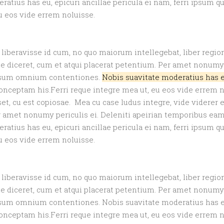
tius has eu, epicuri ancillae pericula ei nam, ferri ipsum 
u eos vide errem noluisse.
 liberavisse id cum, no quo maiorum intellegebat, liber region
ne diceret, cum et atqui placerat petentium. Per amet nonumy 
assum omnium contentiones.
Nobis suavitate moderatius has eu,
ceptam his.Ferri reque integre mea ut, eu eos vide errem nol
et, cu est copiosae. Mea cu case ludus integre, vide viderer 
er amet nonumy periculis ei. Deleniti apeirian temporibus ea
tius has eu, epicuri ancillae pericula ei nam, ferri ipsum 
u eos vide errem noluisse.
 liberavisse id cum, no quo maiorum intellegebat, liber region
ne diceret, cum et atqui placerat petentium. Per amet nonumy 
um omnium contentiones. Nobis suavitate moderatius has eu, 
ceptam his.Ferri reque integre mea ut, eu eos vide errem nol